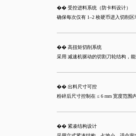
��
受控进料系统（防卡料设计
）
确保每次仅有
1–2
枚硬币进入切削区
��
高扭矩切削系
统
采用
减速机驱动的切割刀轮结构
，能
��
出料尺寸可
控
粉碎后尺寸控制在
≤ 6 mm
宽度范围
��
紧凑结构设
计
采用立式紧凑结构，占地小，适合室