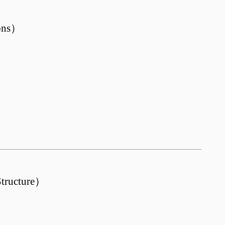
ons
）
tructure
）