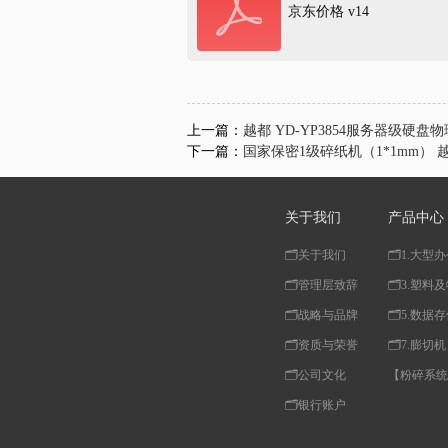
京东价格 v14
上一篇：
越都 YD-YP3854服务器级硬
下一篇：
国家保密1级碎纸机（1*1mm） 越都
关于我们
产品中心
🗂️关于我们
🗂️1.大
🗂️管理层致辞
🗂️3.塑
🗂️战略与品牌
🗂️5.数
🗂️资质与荣誉
🗂️7.膨切机
🗂️公司文化
【粉碎系统
🗂️银行账户