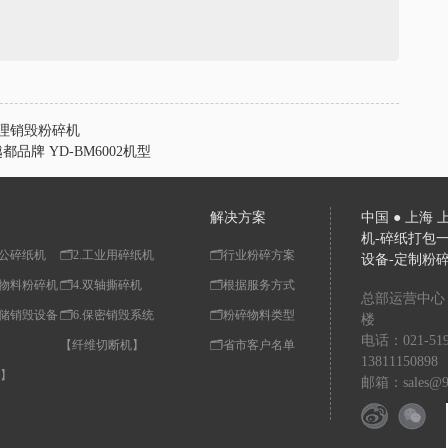
盘物理销毁粉碎机
品牌 YD-BM6002机型
解决方案
中国 ● 上海
机-碎纸打包一
型办公碎纸机
🗂️2.工业用碎纸机
🗂️行业粉碎方案
设备-定制粉
料及物料粉碎机
🗂️4.双轴撕碎机
🗂️根据服务方式
总部运营中心
据存储销毁设备
🗂️6.保密销毁系统
🗂️粉碎物料类型
楼
电话：021-51900
【纤维切断机】
🗂️省市客户名单
13811150898
】
邮箱：sales@91s