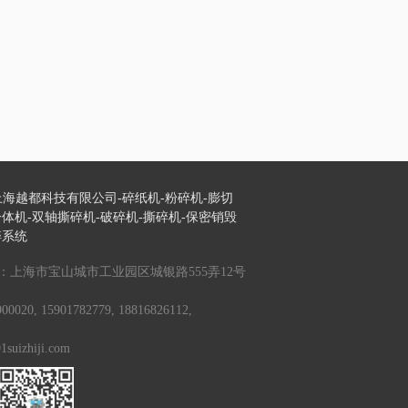
 上海越都科技有限公司-碎纸机-粉碎机-膨切
体机-双轴撕碎机-破碎机-撕碎机-保密销毁
碎系统
：上海市宝山城市工业园区城银路555弄12号
020, 15901782779, 18816826112,
uizhiji.com