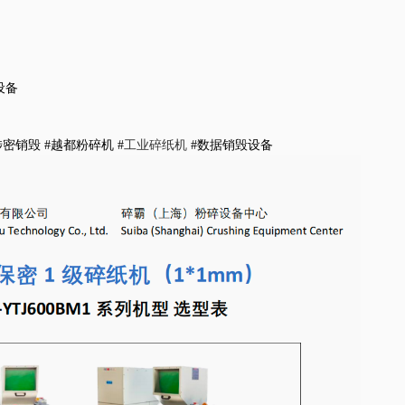
设备
涉密销毁 #越都粉碎机 #
工业碎纸机
#数据销毁设备