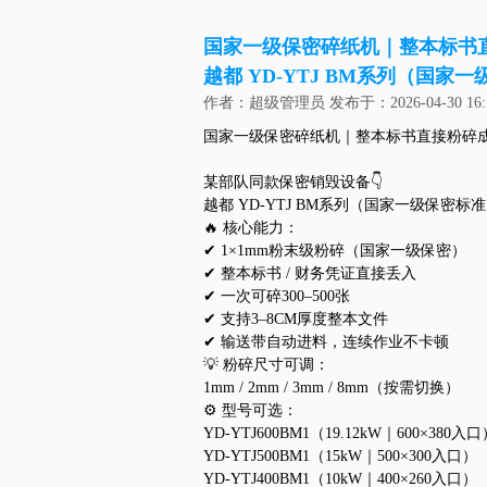
国家一级保密碎纸机｜整本标书直
越都 YD-YTJ BM系列（国家
作者：超级管理员 发布于：2026-04-30 16:
国家一级保密碎纸机｜整本标书直接粉碎成
某部队同款保密销毁设备👇
越都 YD-YTJ BM系列（国家一级保密标
🔥 核心能力：
✔ 1×1mm粉末级粉碎（国家一级保密）
✔ 整本标书 / 财务凭证直接丢入
✔ 一次可碎300–500张
✔ 支持3–8CM厚度整本文件
✔ 输送带自动进料，连续作业不卡顿
💡 粉碎尺寸可调：
1mm / 2mm / 3mm / 8mm（按需切换）
⚙️ 型号可选：
YD-YTJ600BM1（19.12kW｜600×380入
YD-YTJ500BM1（15kW｜500×300入口）
YD-YTJ400BM1（10kW｜400×260入口）